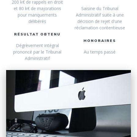
200 k€ de rappels en droit
et 80 k€ de majorations
Saisine du Tribunal
pour manquements
Administratif suite à une
délibérés
décision de rejet d'une
réclamation contentieuse
RÉSULTAT OBTENU
HONORAIRES
Dégrèvement intégral
prononcé par le Tribunal
Au temps passé
Administratif