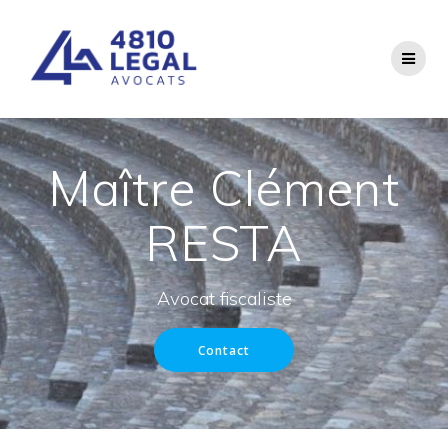
Passer
au
contenu
Maître Clément
RESTA
Avocat fiscaliste
Contact