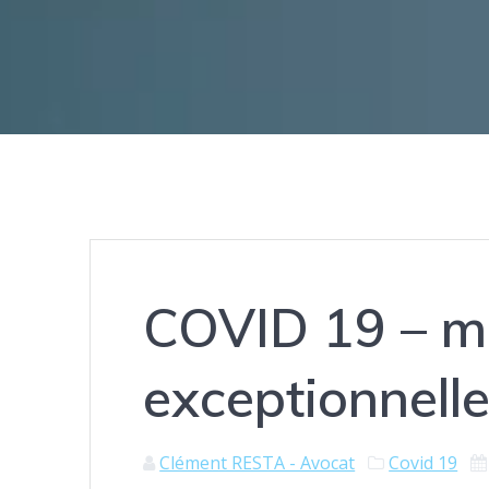
COVID 19 – me
exceptionnell
Clément RESTA - Avocat
Covid 19