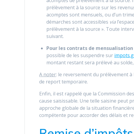
acomptes de prélèvement à la source. I
prélèvement à la source sur les revenus 
acomptes sont mensuels, ou d’un trimest
démarches sont accessibles
via
l’espace
prélèvement à la source ». Toute inter
suivant.
Pour les contrats de mensualisation
possible de les suspendre sur
impots.g
montant restant sera prélevé au solde,
A noter
: le reversement du prélèvement à 
de report temporaire.
Enfin, il est rappelé que la Commission de
cause saisissable. Une telle saisine peut 
approche globale de la situation financière 
compétente pour accorder des délais et rem
Remise d’impôts 