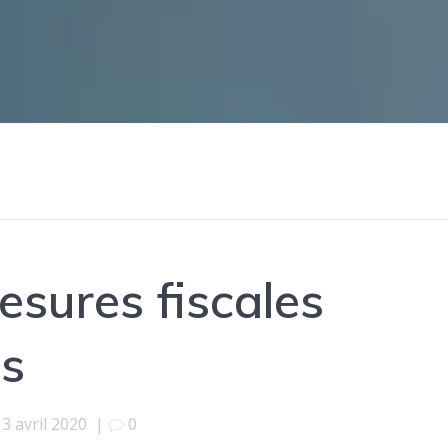
sures fiscales
es
3 avril 2020
|
0