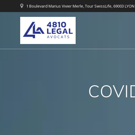
Passer
1 Boulevard Marius Vivier Merle, Tour SwissLife, 69003 LYON
au
contenu
COVID