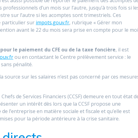
l est aussi possible de reporter le paiement des acomptes d
professionnels d’un mois sur l’autre, jusqu’à trois fois si le
re sur l’autre si les acomptes sont trimestriels. Ces
 particulier sur
impots.gouv.fr
, rubrique « Gérer mon
vention avant le 22 du mois sera prise en compte pour le mo
 pour le paiement du CFE ou de la taxe foncière
, il est
ouv.fr
ou en contactant le Centre prélèvement service : le
 sans pénalité.
la source sur les salaires n’est pas concerné par ces mesure
s Chefs de Services Financiers (CCSF) demeure en tout état d
présenter un intérêt dès lors que la CCSF propose une
de l’entreprise en matière sociale et fiscale et qu’elle est
ises pour la période antérieure à la crise sanitaire.
directs