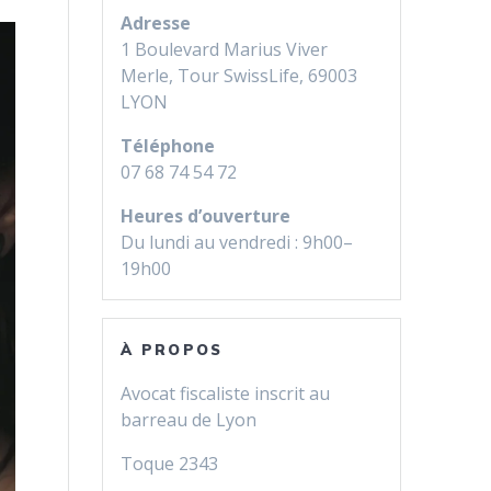
Adresse
1 Boulevard Marius Viver
Merle, Tour SwissLife, 69003
LYON
Téléphone
07 68 74 54 72
Heures d’ouverture
Du lundi au vendredi : 9h00–
19h00
À PROPOS
Avocat fiscaliste inscrit au
barreau de Lyon
Toque 2343