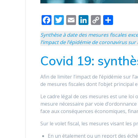
F
T
E
Li
C
P
ac
w
m
n
o
ar
Synthèse à date des mesures fiscales exc
e
itt
ai
k
p
ta
l’impact de l’épidémie de coronavirus sur 
b
er
l
e
y
g
o
dI
Li
er
Covid 19: synthè
o
n
n
k
k
Afin de limiter l’impact de l’épidémie sur 
de mesures fiscales dont l’objet principal e
Le cadre légal de ces mesures est une loi
mesure nécessaire par voie d’ordonnance per
face aux conséquences économiques, financ
Sur le volet fiscal, les mesures visant les 
En un étalement ou un report des éché