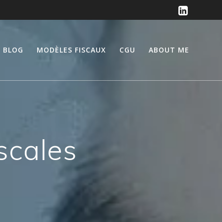
BLOG
MODÈLES FISCAUX
CGU
ABOUT ME
scales