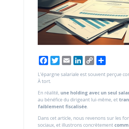
F
T
E
Li
C
P
ac
w
m
n
o
ar
L’épargne salariale est souvent perçue co
e
itt
ai
k
p
ta
À tort.
b
er
l
e
y
g
En réalité,
une holding avec un seul sal
o
dI
Li
er
au bénéfice du dirigeant lui-même, et
tran
o
n
n
faiblement fiscalisée
.
k
k
Dans cet article, nous revenons sur les fo
sociaux, et illustrons concrètement
commen