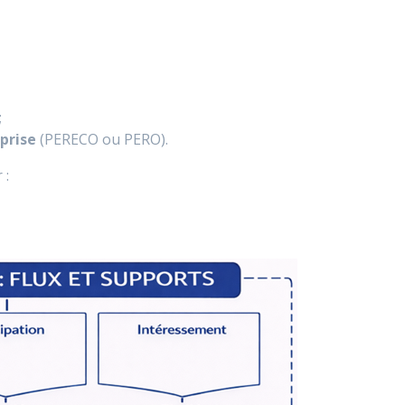
;
prise
(PERECO ou PERO).
 :