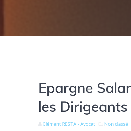
Epargne Salar
les Dirigeants
Clément RESTA - Avocat
Non classé