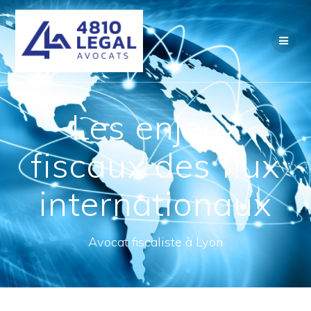
Passer
au
contenu
Les enjeux
fiscaux des flux
internationaux
Avocat fiscaliste à Lyon