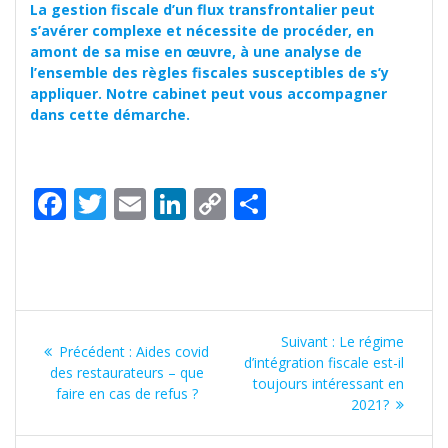
La gestion fiscale d’un flux transfrontalier peut
s’avérer complexe et nécessite de procéder, en
amont de sa mise en œuvre, à une analyse de
l’ensemble des règles fiscales susceptibles de s’y
appliquer
. Notre cabinet peut vous accompagner
dans cette démarche.
F
T
E
Li
C
P
ac
w
m
n
o
ar
e
itt
ai
k
p
ta
b
er
l
e
y
g
Navigation
o
dI
Li
er
Article
Suivant :
Le régime
Article
o
n
n
Précédent :
Aides covid
de
suivant
d’intégration fiscale est-il
précédent
des restaurateurs – que
:
k
k
toujours intéressant en
:
faire en cas de refus ?
l’article
2021?