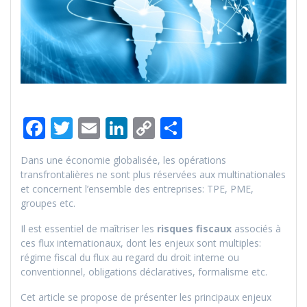
F
T
E
Li
C
P
ac
w
m
n
o
ar
Dans une économie globalisée, les opérations
e
itt
ai
k
p
ta
transfrontalières ne sont plus réservées aux multinationales
b
er
l
e
y
g
et concernent l’ensemble des entreprises: TPE, PME,
groupes etc.
o
dI
Li
er
Il est essentiel de maîtriser les
risques fiscaux
associés à
o
n
n
ces flux internationaux, dont les enjeux sont multiples:
k
k
régime fiscal du flux au regard du droit interne ou
conventionnel, obligations déclaratives, formalisme etc.
Cet article se propose de présenter les principaux enjeux